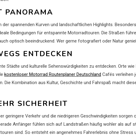
IT PANORAMA
er spannenden Kurven und landschaftlichen Highlights. Besonders 
 ideale Bedingungen für entspannte Motorradtouren. Die Straßen führ
n auch optisch beeindruckend. Wer gerne fotografiert oder Natur geni
WEGS ENTDECKEN
nte Städte und kulturelle Sehenswürdigkeiten zu entdecken. Orte wi
lle
kostenloser Motorrad Routenplaner Deutschland
Cafés verleihen 
hn. Die Kombination aus Kultur, Geschichte und Fahrspaß macht dies
EHR SICHERHEIT
r geringere Verkehr und die niedrigeren Geschwindigkeiten sorgen of
ade Anfänger fühlen sich auf Landstraßen häufig wohler als auf st
dtouren sind. So entsteht ein angenehmes Fahrerlebnis ohne Stress u