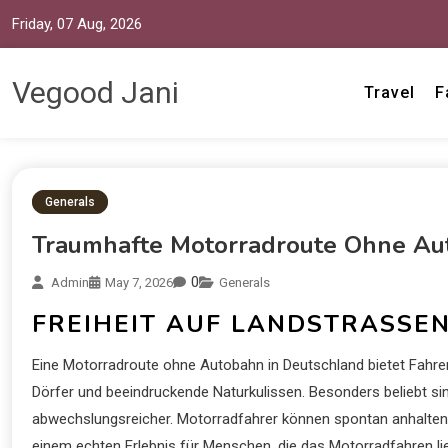
Friday, 07 Aug, 2026
Vegood Jani
Travel
F
Generals
Traumhafte Motorradroute Ohne Au
0
Admin
May 7, 2026
Generals
FREIHEIT AUF LANDSTRASSEN
Eine Motorradroute ohne Autobahn in Deutschland bietet Fahrer
Dörfer und beeindruckende Naturkulissen. Besonders beliebt s
abwechslungsreicher. Motorradfahrer können spontan anhalten,
einem echten Erlebnis für Menschen, die das Motorradfahren li