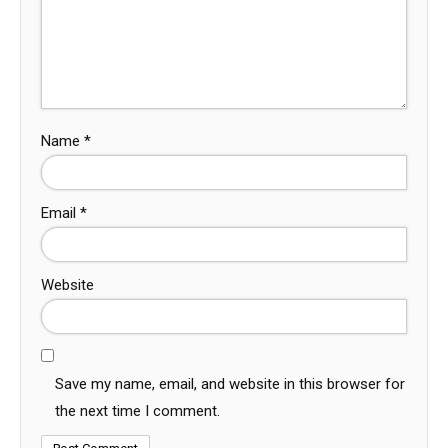
Name
*
Email
*
Website
Save my name, email, and website in this browser for
the next time I comment.